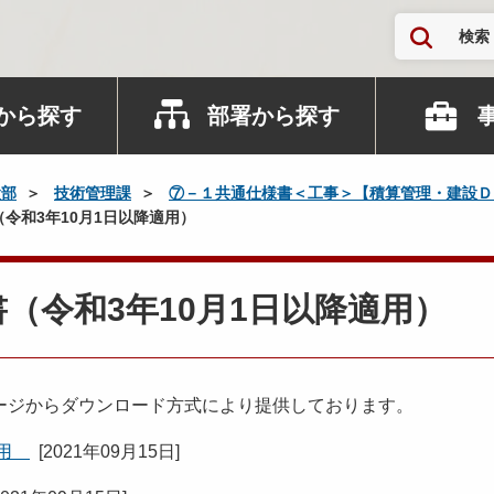
検索
から探す
部署から探す
設部
技術管理課
⑦－１共通仕様書＜工事＞【積算管理・建設Ｄ
令和3年10月1日以降適用）
（令和3年10月1日以降適用）
ージからダウンロード方式により提供しております。
適用
[
2021年09月15日
]