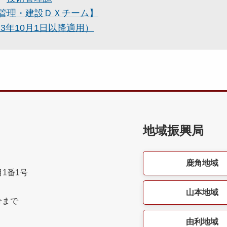
管理・建設ＤＸチーム】
3年10月1日以降適用）
地域振興局
鹿角地域
目1番1号
山本地域
分まで
由利地域