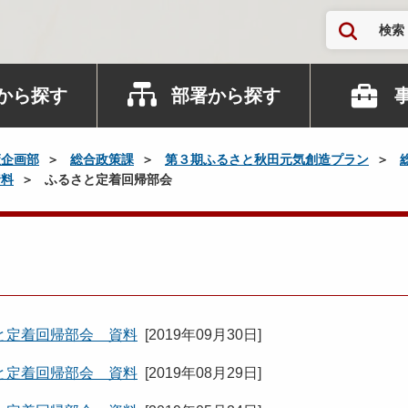
検索
から探す
部署から探す
策企画部
総合政策課
第３期ふるさと秋田元気創造プラン
資料
ふるさと定着回帰部会
と定着回帰部会 資料
[
2019年09月30日
]
と定着回帰部会 資料
[
2019年08月29日
]