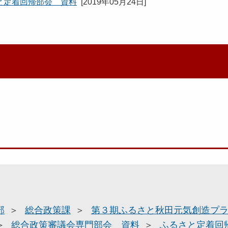
と定着回帰部会 資料
[
2019年05月24日
]
部
総合政策課
第３期ふるさと秋田元気創造プ
総合政策審議会専門部会 資料
ふるさと定着回