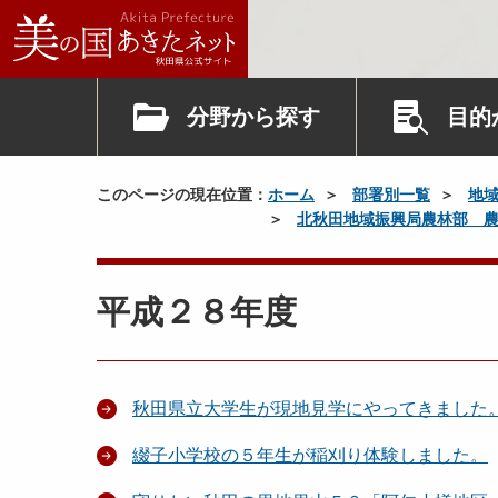
分野から探す
目的
このページの現在位置：
ホーム
部署別一覧
地
北秋田地域振興局農林部 
平成２８年度
秋田県立大学生が現地見学にやってきました
綴子小学校の５年生が稲刈り体験しました。