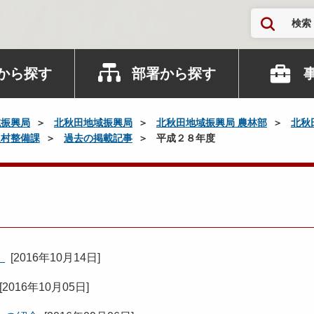
検索
から探す
部署から探す
域振興局
北秋田地域振興局
北秋田地域振興局 農林部
北秋
農村整備課
過去の掲載記事
平成２８年度
。
[
2016年10月14日
]
[
2016年10月05日
]