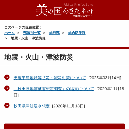
このページの現在位置：
ホーム
部署別一覧
総務部
総合防災課
地震・火山・津波防災
地震・火山・津波防災
男鹿半島地域等防災・減災対策について
[
2025年03月14日
]
「秋田県地震被害想定調査」の結果について
[
2020年11月18
日
]
秋田県津波浸水想定
[
2020年11月18日
]