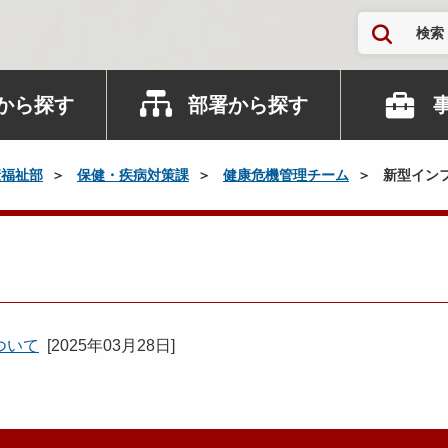
検索
から探す
部署から探す
康福祉部
保健・疾病対策課
健康危機管理チーム
新型イン
ついて
[
2025年03月28日
]