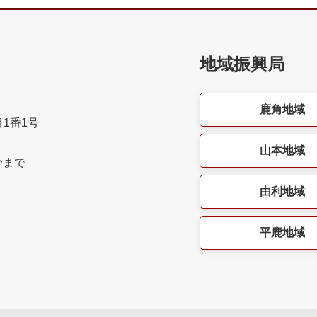
地域振興局
鹿角地域
目1番1号
山本地域
分まで
由利地域
平鹿地域