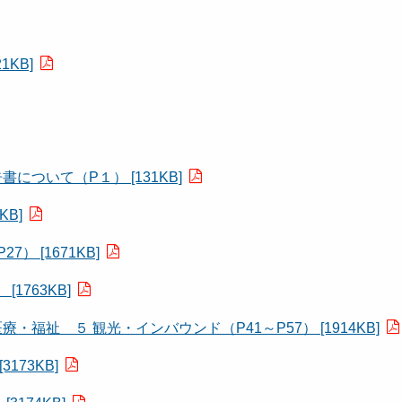
KB]
について（P１） [131KB]
KB]
） [1671KB]
1763KB]
・福祉 ５ 観光・インバウンド（P41～P57） [1914KB]
173KB]