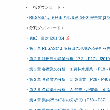
＜一括ダウンロード＞
・
RESASによる秋田の地域経済分析報告書 [3721
＜分割ダウンロード＞
・
表紙・目次 [201KB]
・
第１章 RESASによる秋田の地域経済分析報告書
・
第２章 秋田県の産業分析（P２～P17） [2010
・
第３章 各産業の分析 １農林水産業 （P18～P27
・
第３章 各産業の分析 ２ 製造業（P28～P40） [
・
第３章 各産業の分析 ３ 卸売・小売業 ４ 医療
・
第４章 県内25市町村の分析 ①（P58～P87） [3