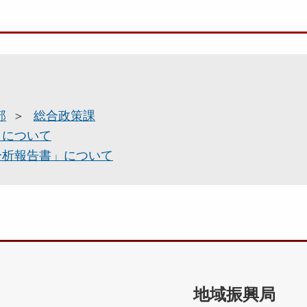
部
総合政策課
）について
分析報告書」について
地域振興局