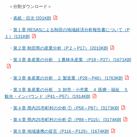
＜分割ダウンロード＞
・
表紙・目次 [201KB]
・
第１章 RESASによる秋田の地域経済分析報告書について（P
１） [131KB]
・
第２章 秋田県の産業分析（P２～P17） [2010KB]
・
第３章 各産業の分析 １農林水産業 （P18～P27） [1671KB]
・
第３章 各産業の分析 ２ 製造業（P28～P40） [1763KB]
・
第３章 各産業の分析 ３ 卸売・小売業 ４ 医療・福祉 ５
観光・インバウンド（P41～P57） [1914KB]
・
第４章 県内25市町村の分析 ①（P58～P87） [3173KB]
・
第４章 県内25市町村の分析 ②（P88～P115） [3174KB]
・
第５章 地域連携の提言（P116～P129） [1674KB]