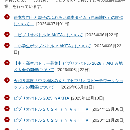
を育むため、「“ふれあい・つたえあい”で育む子どもの読書推進事
業」を行っています。
絵本専門士と親子のふれあい絵本タイム（県南地区）の開催
について
[
2026年07月01日
]
「ビブリオバトル in AKITA」について
[
2026年06月22日
]
「小学生ポップバトル in AKITA」について
[
2026年06月22
日
]
【中・高生バトラー募集】ビブリオバトル 2026 in AKITA 地
区大会の開催について
[
2026年06月22日
]
令和８年度「中央地区みんなでビブリオスピーチワークショ
ップ」の開催について
[
2026年06月01日
]
ビブリオバトル 2025 in AKITA
[
2025年12月10日
]
ビブリオバトル２０２４ ｉｎ ＡＫＩＴＡ
[
2024年12月06日
]
ビブリオバトル２０２３ ｉｎ ＡＫＩＴＡ
[
2023年11月28日
]