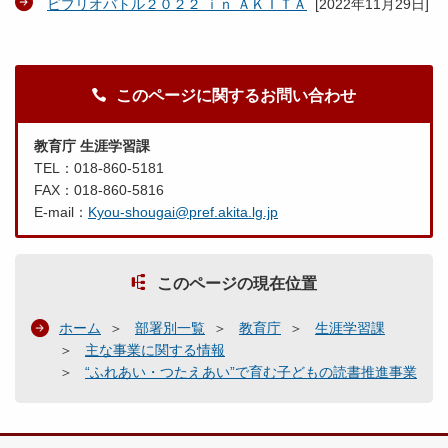
ビブリオバトル２０２２ ｉｎ ＡＫＩＴＡ
[
2022年11月29日
]
このページに関するお問い合わせ
教育庁 生涯学習課
TEL：018-860-5181
FAX：018-860-5816
E-mail：
Kyou-shougai@pref.akita.lg.jp
このページの現在位置
ホーム
部署別一覧
教育庁
生涯学習課
主な事業に関する情報
“ふれあい・つたえあい”で育む子どもの読書推進事業