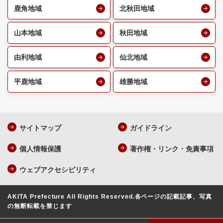
鹿角地域
北秋田地域
山本地域
秋田地域
由利地域
仙北地域
平鹿地域
雄勝地域
サイトマップ
ガイドライン
個人情報保護
著作権・リンク・免責事項
ウェブアクセシビリティ
AKITA Prefecture All Rights Reserved.
各ページの記載記事、写真
の無断転載を禁じます