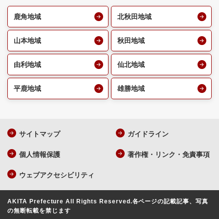
鹿角地域
北秋田地域
山本地域
秋田地域
由利地域
仙北地域
平鹿地域
雄勝地域
サイトマップ
ガイドライン
個人情報保護
著作権・リンク・免責事項
ウェブアクセシビリティ
AKITA Prefecture All Rights Reserved.
各ページの記載記事、写真
の無断転載を禁じます