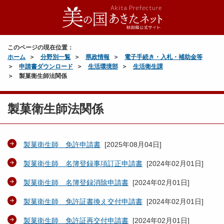
このページの現在位置：
ホーム
分野別一覧
県政情報
電子手続き・入札・補助金等
申請書ダウンロード
生活環境部
生活衛生課
製菓衛生師法関係
製菓衛生師法関係
製菓衛生師 免許申請書
[
2025年08月04日
]
製菓衛生師 名簿登録事項訂正申請書
[
2024年02月01日
]
製菓衛生師 名簿登録消除申請書
[
2024年02月01日
]
製菓衛生師 免許証書換え交付申請書
[
2024年02月01日
]
製菓衛生師 免許証再交付申請書
[
2024年02月01日
]