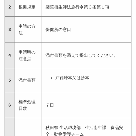
2
根拠規定
製菓衛生師法施行令第３条第１項
申請の方
3
保健所の窓口
法
申請時の
4
添付書類を添えて提出してください。
注意点
戸籍謄本又は抄本
5
添付書類
標準処理
6
７日
日数
秋田県 生活環境部 生活衛生課 食品安
全・動物愛護チーム