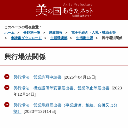
このページの現在位置：
ホーム
分野別一覧
県政情報
電子手続き・入札・補助金等
申請書ダウンロード
生活環境部
生活衛生課
興行場法関係
興行場法関係
興行場法 営業許可申請書
[
2025年04月15日
]
興行場法 構造設備等変更届出書、営業停止等届出書
[
2023
年12月14日
]
興行場法 営業承継届出書（事業譲渡、相続、合併又は分
割）
[
2023年12月14日
]