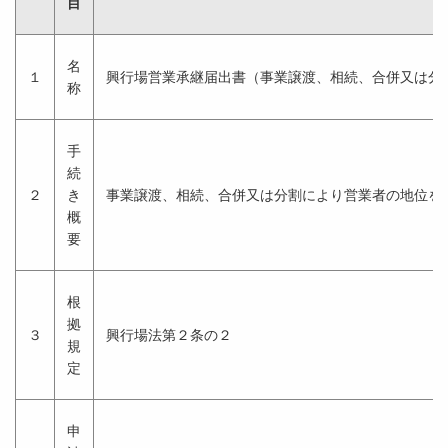
目
名
１
興行場営業承継届出書（事業譲渡、相続、合併又は分
称
手
続
２
き
事業譲渡、相続、合併又は分割により営業者の地位を
概
要
根
拠
３
興行場法第２条の２
規
定
申