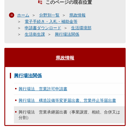
このページの現在位置
ホーム
分野別一覧
県政情報
電子手続き・入札・補助金等
申請書ダウンロード
生活環境部
生活衛生課
興行場法関係
県政情報
興行場法関係
興行場法 営業許可申請書
興行場法 構造設備等変更届出書、営業停止等届出書
興行場法 営業承継届出書（事業譲渡、相続、合併又は
分割）