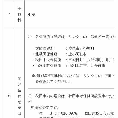
手
７
数
不要
料
〇 各保健所（詳細は「リンク」の「保健所一覧（生
・大館保健所 ：鹿角市、小坂町
・北秋田保健所 ：上小阿仁村
・秋田中央保健所 ：五城目町、八郎潟町、井川町
・由利本荘保健所 ：由利本荘市、にかほ市
※権限移譲市町村については「リンク」の「市町村
問
を確認してください。
い
合
８
わ
〇 秋田市内の場合は、秋田市が保健所設置市のため
せ
窓
申請が必要です。
口
住 所：〒010-0976 秋田県秋田市八橋南