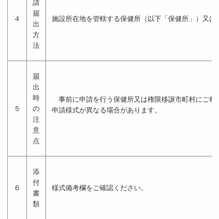
請
届
４
施設所在地を管轄する保健所（以下「保健所」）又は
出
方
法
届
出
時
事前に申請を行う保健所又は権限移譲市町村にご相談
５
の
申請様式が異なる場合があります。
注
意
点
添
付
６
様式備考欄をご確認ください。
書
類