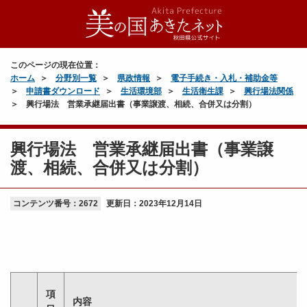
このページの現在位置：
ホーム
分野別一覧
県政情報
電子手続き・入札・補助金等
申請書ダウンロード
生活環境部
生活衛生課
興行場法関係
興行場法 営業承継届出書（事業譲渡、相続、合併又は分割）
興行場法 営業承継届出書（事業譲
渡、相続、合併又は分割）
コンテンツ番号：2672
更新日：
2023年12月14日
項
内容