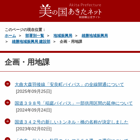
このページの現在位置：
ホーム
部署別一覧
地域振興局
雄勝地域振興局
雄勝地域振興局 建設部
企画・用地課
企画・用地課
大曲大森羽後線「安良町バイパス」の全線開通について
[
2025年09月25日
]
国道３９８号「稲庭バイパス」一部供用区間の延伸について
[
2024年09月24日
]
国道３４２号の新しいトンネル・橋の名称が決定しました
[
2023年02月02日
]