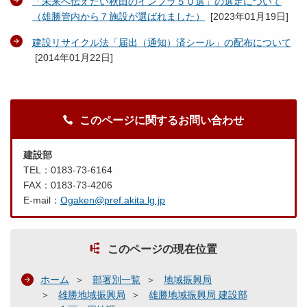
「未来へ伝えたい秋田のインフラ５０選」の選定について
（雄勝管内から７施設が選ばれました）
[
2023年01月19日
]
建設リサイクル法「届出（通知）済シール」の配布について
[
2014年01月22日
]
このページに関するお問い合わせ
建設部
TEL：0183-73-6164
FAX：0183-73-4206
E-mail：
Ogaken@pref.akita.lg.jp
このページの現在位置
ホーム
部署別一覧
地域振興局
雄勝地域振興局
雄勝地域振興局 建設部