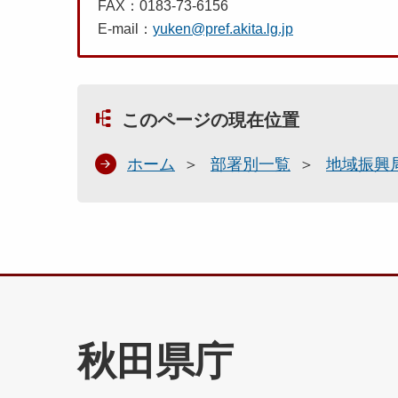
FAX：0183-73-6156
E-mail：
yuken@pref.akita.lg.jp
このページの現在位置
ホーム
部署別一覧
地域振興
秋田県庁