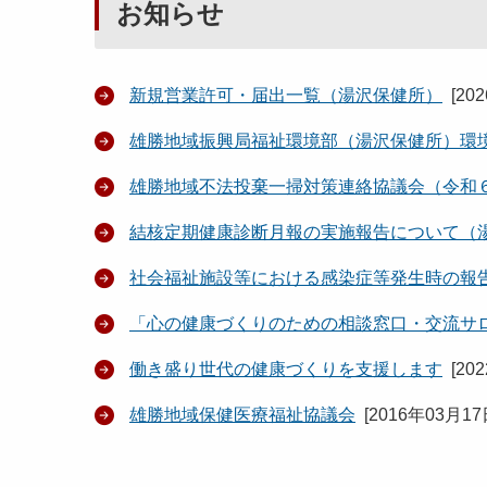
お知らせ
新規営業許可・届出一覧（湯沢保健所）
[
20
雄勝地域振興局福祉環境部（湯沢保健所）環
雄勝地域不法投棄一掃対策連絡協議会（令和
結核定期健康診断月報の実施報告について（
社会福祉施設等における感染症等発生時の報
「心の健康づくりのための相談窓口・交流サ
働き盛り世代の健康づくりを支援します
[
20
雄勝地域保健医療福祉協議会
[
2016年03月1