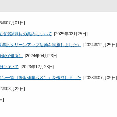
26年07月01日
]
境指導課職員の集約について
[
2025年03月25日
]
６年度クリーンアップ活動を実施しました）
[
2024年12月25日
]
湯沢保健所）
[
2024年04月23日
]
告について
[
2023年12月28日
]
ロン一覧（湯沢雄勝地区）」を作成しました
[
2023年07月05日
]
22年03月22日
]
7日
]