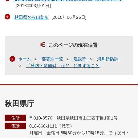
[
2016年03月01日
]
秋田県の火山防災
[
2015年06月26日
]
このページの現在位置
ホーム
部署別一覧
建設部
河川砂防課
「砂防・急傾斜 など」に関すること
秋田県庁
住所
〒010-8570 秋田県秋田市山王四丁目1番1号
電話
018-860-1111（代表）
月曜日～金曜日 8時30分から17時15分まで
（祝日・