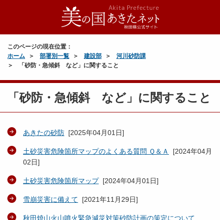
このページの現在位置：
ホーム
部署別一覧
建設部
河川砂防課
「砂防・急傾斜 など」に関すること
「砂防・急傾斜 など」に関すること
あきたの砂防
[
2025年04月01日
]
土砂災害危険箇所マップのよくある質問 Ｑ＆Ａ
[
2024年04月
02日
]
土砂災害危険箇所マップ
[
2024年04月01日
]
雪崩災害に備えて
[
2021年11月29日
]
秋田焼山火山噴火緊急減災対策砂防計画の策定について