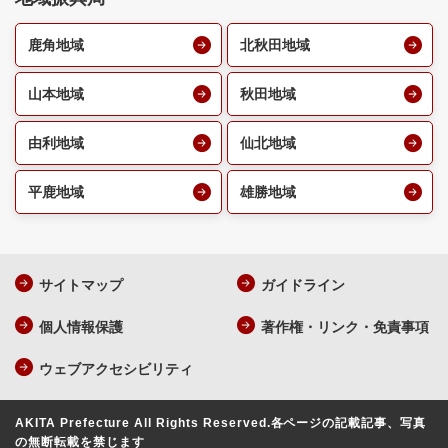
鹿角地域
北秋田地域
山本地域
秋田地域
由利地域
仙北地域
平鹿地域
雄勝地域
サイトマップ
ガイドライン
個人情報保護
著作権・リンク・免責事項
ウェブアクセシビリティ
AKITA Prefecture All Rights Reserved.
各ページの記載記事、写真
の無断転載を禁じます