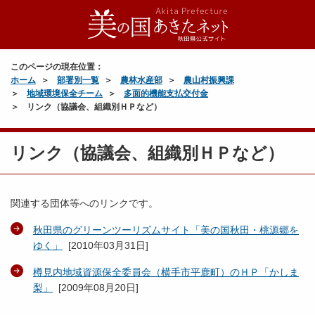
このページの現在位置：
ホーム
部署別一覧
農林水産部
農山村振興課
地域環境保全チーム
多面的機能支払交付金
リンク（協議会、組織別ＨＰなど）
リンク（協議会、組織別ＨＰなど）
関連する団体等へのリンクです。
秋田県のグリーンツーリズムサイト「美の国秋田・桃源郷を
ゆく」
[
2010年03月31日
]
樽見内地域資源保全委員会（横手市平鹿町）のＨＰ「かしま
梨」
[
2009年08月20日
]