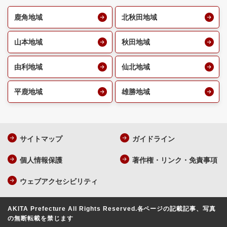
鹿角地域
北秋田地域
山本地域
秋田地域
由利地域
仙北地域
平鹿地域
雄勝地域
サイトマップ
ガイドライン
個人情報保護
著作権・リンク・免責事項
ウェブアクセシビリティ
AKITA Prefecture All Rights Reserved.
各ページの記載記事、写真
の無断転載を禁じます