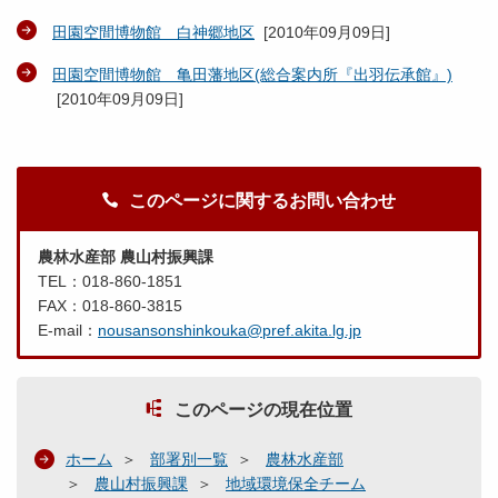
田園空間博物館 白神郷地区
[
2010年09月09日
]
田園空間博物館 亀田藩地区(総合案内所『出羽伝承館』)
[
2010年09月09日
]
このページに関するお問い合わせ
農林水産部 農山村振興課
TEL：018-860-1851
FAX：018-860-3815
E-mail：
nousansonshinkouka@pref.akita.lg.jp
このページの現在位置
ホーム
部署別一覧
農林水産部
農山村振興課
地域環境保全チーム