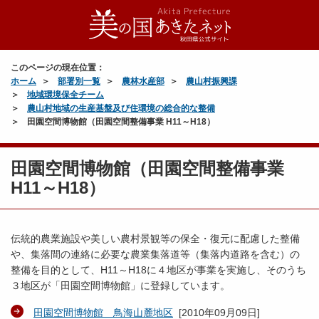
このページの現在位置：
ホーム
部署別一覧
農林水産部
農山村振興課
地域環境保全チーム
農山村地域の生産基盤及び住環境の総合的な整備
田園空間博物館（田園空間整備事業 H11～H18）
田園空間博物館（田園空間整備事業
H11～H18）
伝統的農業施設や美しい農村景観等の保全・復元に配慮した整備
や、集落間の連絡に必要な農業集落道等（集落内道路を含む）の
整備を目的として、H11～H18に４地区が事業を実施し、そのうち
３地区が「田園空間博物館」に登録しています。
田園空間博物館 鳥海山麓地区
[
2010年09月09日
]