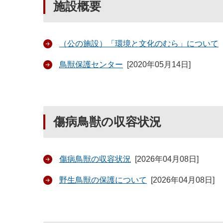
施設概要
（公の施設）「環境と文化のむら」について
鳥獣保護センター
[
2020年05月14日
]
傷病鳥獣の収容状況
傷病鳥獣の収容状況
[
2026年04月08日
]
野生鳥獣の保護について
[
2026年04月08日
]