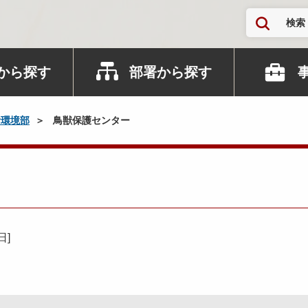
検索
から探す
部署から探す
活環境部
鳥獣保護センター
4日
]