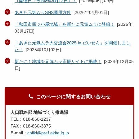
（開催日：令和8年9月12日）！
[
2026年06月09日
]
あきた元気ムラSNS運用方針
[
2026年04月01日
]
「秋田市四ツ小屋地域」を新たに元気ムラに登録！
[
2026年
03月17日
]
「あきた元気ムラ大交流会2025 in だいせん」を開催しまし
た！
[
2025年10月02日
]
新たに１地域を元気ムラ応援サイトに掲載！
[
2024年12月05
日
]
このページに関するお問い合わせ
人口戦略部 地域づくり推進課
TEL：018-860-1237
FAX：018-860-3875
E-mail：
chiiki@pref.akita.lg.jp