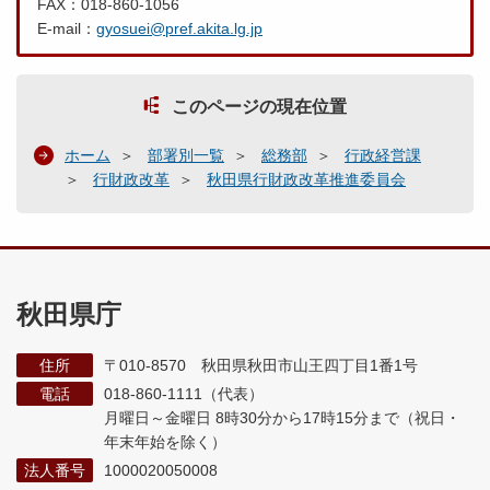
FAX：018-860-1056
E-mail：
gyosuei@pref.akita.lg.jp
このページの現在位置
ホーム
部署別一覧
総務部
行政経営課
行財政改革
秋田県行財政改革推進委員会
秋田県庁
住所
〒010-8570 秋田県秋田市山王四丁目1番1号
電話
018-860-1111（代表）
月曜日～金曜日 8時30分から17時15分まで
（祝日・
年末年始を除く）
法人番号
1000020050008