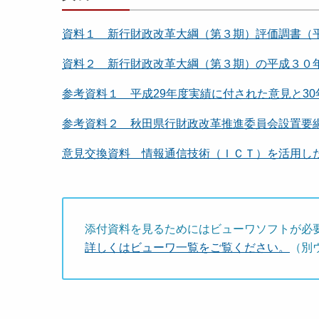
資料１ 新行財政改革大綱（第３期）評価調書（平成３
資料２ 新行財政改革大綱（第３期）の平成３０年度
参考資料１ 平成29年度実績に付された意見と30年
参考資料２ 秋田県行財政改革推進委員会設置要綱[1
意見交換資料 情報通信技術（ＩＣＴ）を活用した業
添付資料を見るためにはビューワソフトが必
詳しくはビューワ一覧をご覧ください。
（別