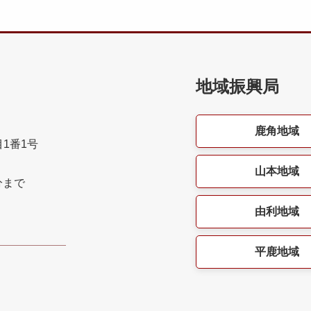
地域振興局
鹿角地域
目1番1号
山本地域
分まで
由利地域
平鹿地域