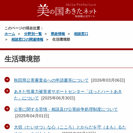
このページの現在位置：
ホーム
分野別一覧
県政情報
相談窓口
相談窓口の関連情報
生活環境部
生活環境部
秋田県公害審査会への申請書等について
[
2026年03月06日
]
あきた性暴力被害者サポートセンター「ほっとハートあき
た」について
[
2025年06月30日
]
公害に関する苦情・相談及び公害紛争処理制度について
[
2025年04月01日
]
大切（たいせつ）な心（こころ）とからだを守（まも）るた