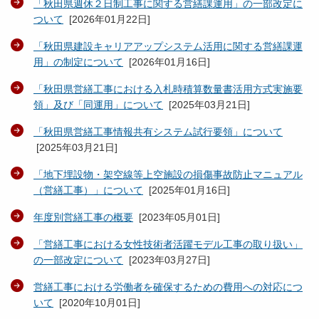
「秋田県週休２日制工事に関する営繕課運用」の一部改定に
ついて
[
2026年01月22日
]
「秋田県建設キャリアアップシステム活用に関する営繕課運
用」の制定について
[
2026年01月16日
]
「秋田県営繕工事における入札時積算数量書活用方式実施要
領」及び「同運用」について
[
2025年03月21日
]
「秋田県営繕工事情報共有システム試行要領」について
[
2025年03月21日
]
「地下埋設物・架空線等上空施設の損傷事故防止マニュアル
（営繕工事）」について
[
2025年01月16日
]
年度別営繕工事の概要
[
2023年05月01日
]
「営繕工事における女性技術者活躍モデル工事の取り扱い」
の一部改定について
[
2023年03月27日
]
営繕工事における労働者を確保するための費用への対応につ
いて
[
2020年10月01日
]