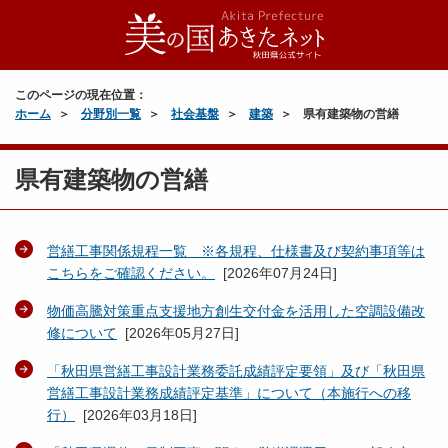
このページの現在位置：
ホーム
分野別一覧
社会基盤
建築
県有建築物の営繕
県有建築物の営繕
営繕工事関係規程一覧 ※各規程、仕様書及び契約事項等は
こちらをご確認ください。
[
2026年07月24日
]
物価高騰対策重点支援地方創生交付金を活用した空調設備改
修について
[
2026年05月27日
]
「秋田県営繕工事設計業務委託成績評定要領」及び「秋田県
営繕工事設計業務成績評定基準」について（本施行への移
行）
[
2026年03月18日
]