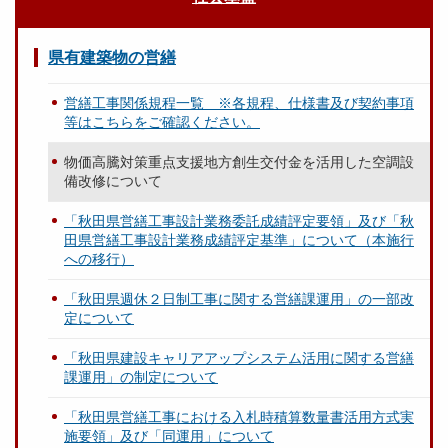
県有建築物の営繕
営繕工事関係規程一覧 ※各規程、仕様書及び契約事項
等はこちらをご確認ください。
物価高騰対策重点支援地方創生交付金を活用した空調設
備改修について
「秋田県営繕工事設計業務委託成績評定要領」及び「秋
田県営繕工事設計業務成績評定基準」について（本施行
への移行）
「秋田県週休２日制工事に関する営繕課運用」の一部改
定について
「秋田県建設キャリアアップシステム活用に関する営繕
課運用」の制定について
「秋田県営繕工事における入札時積算数量書活用方式実
施要領」及び「同運用」について