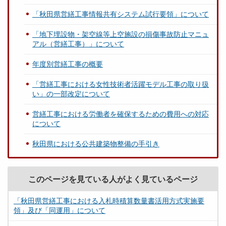
「秋田県営繕工事情報共有システム試行要領」について
「地下埋設物・架空線等上空施設の損傷事故防止マニュ
アル（営繕工事）」について
年度別営繕工事の概要
「営繕工事における女性技術者活躍モデル工事の取り扱
い」の一部改定について
営繕工事における労働者を確保するための費用への対応
について
秋田県における公共建築物整備の手引き
このページを見ている人がよく見ているページ
「秋田県営繕工事における入札時積算数量書活用方式実施要
領」及び「同運用」について