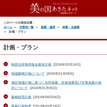
このページの現在位置：
ホーム
分野別一覧
産業・雇用
林業・水産業
計画・プラン
計画・プラン
秋田沿岸海岸保全基本計画
[
2026年03月24日
]
地域森林計画について
[
2026年01月09日
]
海区漁場計画に基づく共同漁業、区画漁業及び定置漁業の免
許について
[
2024年01月05日
]
森林経営計画
[
2014年09月04日
]
森林計画制度
[
2013年03月19日
]