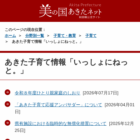
このページの現在位置：
ホーム
分野別一覧
子育て・教育
子育て
あきた子育て情報「いっしょにねっと。」
あきた子育て情報「いっしょにねっ
と。」
令和８年度ひとり親家庭のしおり
[
2026年07月17日
]
「あきた子育て応援アンバサダー」について
[
2026年04月01
日
]
県有施設における臨時的な無償化措置について
[
2025年12月
25日
]