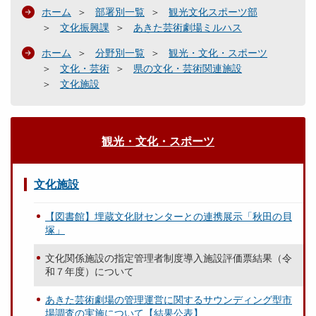
ホーム
部署別一覧
観光文化スポーツ部
文化振興課
あきた芸術劇場ミルハス
ホーム
分野別一覧
観光・文化・スポーツ
文化・芸術
県の文化・芸術関連施設
文化施設
観光・文化・スポーツ
文化施設
【図書館】埋蔵文化財センターとの連携展示「秋田の貝
塚」
文化関係施設の指定管理者制度導入施設評価票結果（令
和７年度）について
あきた芸術劇場の管理運営に関するサウンディング型市
場調査の実施について【結果公表】