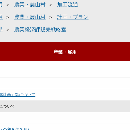
用
農業・農山村
加工流通
用
農業・農山村
計画・プラン
部
農業経済課販売戦略室
産業・雇用
本計画」等について
について
（令和８年３月）