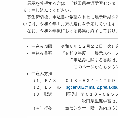
展示を希望する方は、『秋田県生涯学習センター
まで申し込んでください。
募集締切後、申込書の希望をもとに展示時期を調
いては、令和９年１月末の送付を予定しています
なお、令和８年度における募集は終了しており
申込み期限 令和８年１２月２２日（火）
申込み書類 『令和９年度 「展示スペー
※申込みに関する書類は、当センタ
このページからもダウンロー
申込み方法
（１）ＦＡＸ ０１８－８２４－１７９９
（２）Ｅメール
sgcen002@mail2.pref.akita.
（３）郵送 [宛先] 〒０１０－０９５
秋田県生涯学習センター 学習
（４）持参 当センター１階 案内カウン