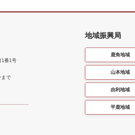
地域振興局
鹿角地域
目1番1号
山本地域
分まで
由利地域
平鹿地域