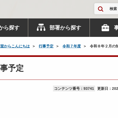
検索
から探す
部署から探す
事室からこんにちは
行事予定
令和７年度
令和８年２月の
事予定
コンテンツ番号：93741
更新日：
20