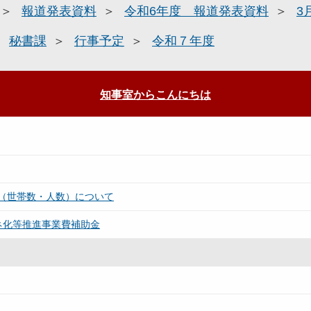
報道発表資料
令和6年度 報道発表資料
3
秘書課
行事予定
令和７年度
知事室からこんにちは
（世帯数・人数）について
ネ化等推進事業費補助金