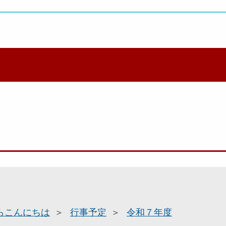
らこんにちは
行事予定
令和７年度