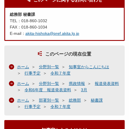
総務部 秘書課
TEL：018-860-1032
FAX：018-860-1034
E-mail：
akita-hishoka@pref.akita.lg.jp
このページの現在位置
ホーム
分野別一覧
知事室からこんにちは
行事予定
令和７年度
ホーム
分野別一覧
県政情報
報道発表資料
令和6年度 報道発表資料
3月
ホーム
部署別一覧
総務部
秘書課
行事予定
令和７年度