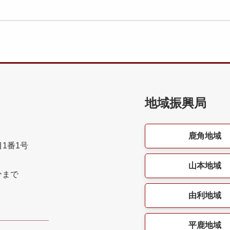
地域振興局
鹿角地域
目1番1号
山本地域
分まで
由利地域
平鹿地域