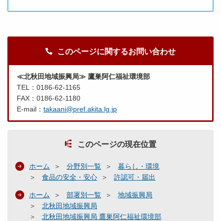
このページに関するお問い合わせ
≪北秋田地域振興局≫ 鷹巣阿仁福祉環境部
TEL：0186-62-1165
FAX：0186-62-1180
E-mail：
takaani@pref.akita.lg.jp
このページの現在位置
ホーム
分野別一覧
暮らし・環境
食品の安全・安心
許認可・届出
ホーム
部署別一覧
地域振興局
北秋田地域振興局
北秋田地域振興局 鷹巣阿仁福祉環境部