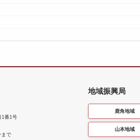
地域振興局
鹿角地域
目1番1号
山本地域
分まで