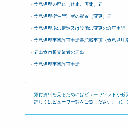
・
食鳥処理の廃止（休止、再開）届
・
食鳥処理衛生管理者の配置（変更）届
・
食鳥処理場の構造又は設備の変更の許可申請
・
食鳥処理事業許可申請書記載事項（食鳥処理
・
届出食肉販売業者の届出
・
食鳥処理事業許可申請
添付資料を見るためにはビューワソフトが必
詳しくはビューワ一覧をご覧ください。
（別