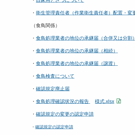
・
自家用とさつについて
・
衛生管理責任者（作業衛生責任者）配置・変
（食鳥関係）
・
食鳥処理業者の地位の承継届（合併又は分割
・
食鳥処理業者の地位の承継届（相続）
・
食鳥処理業者の地位の承継届（譲渡）
・
食鳥検査について
・
確認規定廃止届
・
食鳥処理確認状況の報告
様式.xlsx
・
確認規定の変更の認定申請
・
確認規定の認定申請