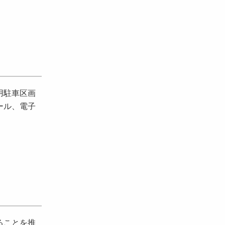
用駐車区画
ール、電子
ることを推