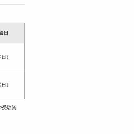
験日
曜日）
曜日）
や受験資