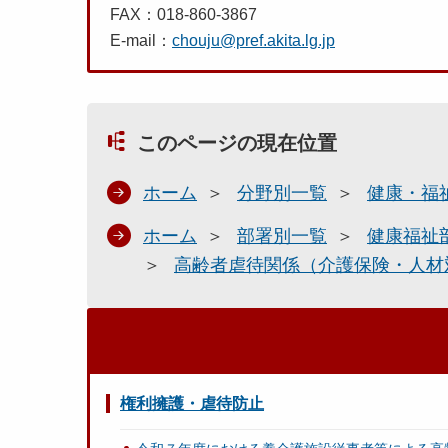
FAX：018-860-3867
E-mail：
chouju@pref.akita.lg.jp
このページの現在位置
ホーム
分野別一覧
健康・福
ホーム
部署別一覧
健康福祉
高齢者虐待関係（介護保険・人材
権利擁護・虐待防止