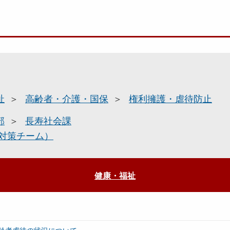
祉
高齢者・介護・国保
権利擁護・虐待防止
部
長寿社会課
対策チーム）
健康・福祉