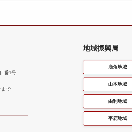
地域振興局
鹿角地域
目1番1号
山本地域
分まで
由利地域
平鹿地域