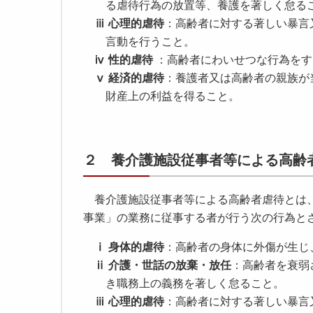
る虐待行為の放置等、養護を著しく怠る
ⅲ 心理的虐待
：高齢者に対する著しい暴言
言動を行うこと。
ⅳ 性的虐待
：高齢者にわいせつな行為をす
ⅴ 経済的虐待
：養護者又は高齢者の親族が
財産上の利益を得ること。
２ 養介護施設従事者等による高齢
養介護施設従事者等による高齢者虐待とは、
事業」の業務に従事する者が行う次の行為と
ⅰ 身体的虐待
：高齢者の身体に外傷が生じ
ⅱ 介護・世話の放棄・放任
：高齢者を衰弱
き職務上の義務を著しく怠ること。
ⅲ 心理的虐待
：高齢者に対する著しい暴言