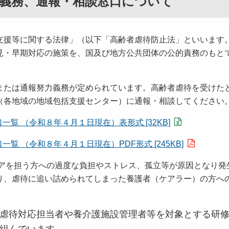
報義務、通報・相談窓口について
援等に関する法律」（以下「高齢者虐待防止法」といいます
見・早期対応の施策を、国及び地方公共団体の公的責務のもと
たは通報努力義務が定められています。高齢者虐待を受けた
（各地域の地域包括支援センター）に通報・相談してください
覧 （令和８年４月１日現在）表形式 [32KB]
 （令和８年４月１日現在）PDF形式 [245KB]
を担う方への過度な負担やストレス、孤立等が原因となり発
り、虐待に追い詰められてしまった養護者（ケアラー）の方へ
虐待対応担当者や養介護施設管理者等を対象とする研修