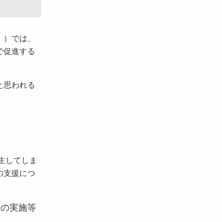
。）では、
で促進する
と思われる
。
生してしま
の支援につ
の実施等