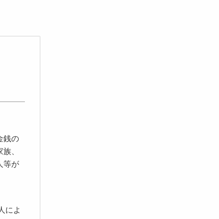
。
金銭の
家族、
人等が
人
によ