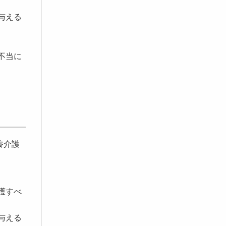
与える
不当に
養介護
護すべ
与える