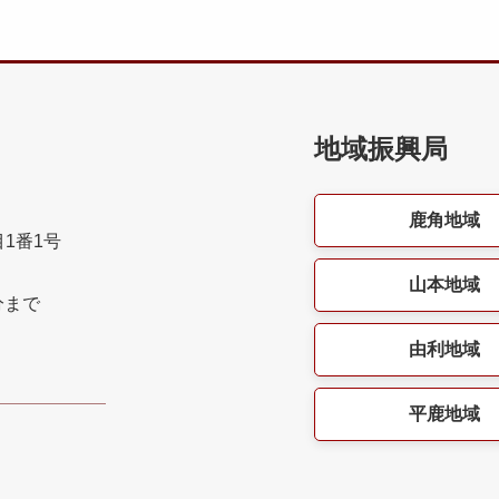
地域振興局
鹿角地域
目1番1号
山本地域
分まで
由利地域
平鹿地域