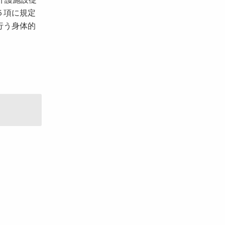
５項に規定
行う身体的