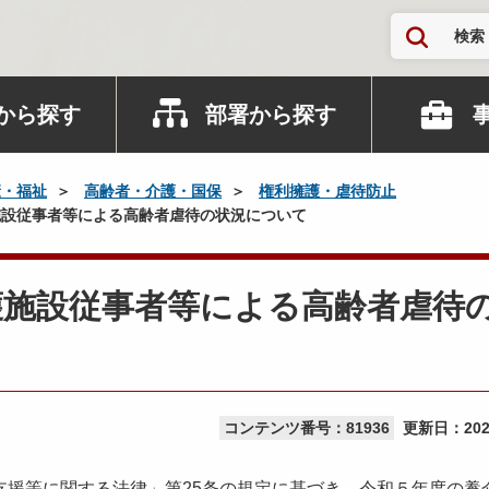
検索
から探す
部署から探す
康・福祉
高齢者・介護・国保
権利擁護・虐待防止
設従事者等による高齢者虐待の状況について
護施設従事者等による高齢者虐待
コンテンツ番号：81936
更新日：
20
援等に関する法律」第25条の規定に基づき、令和５年度の養