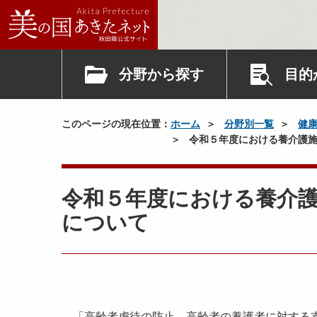
分野から探す
目的
このページの現在位置：
ホーム
分野別一覧
健
令和５年度における養介護施
令和５年度における養介
について
「高齢者虐待の防止、高齢者の養護者に対する支