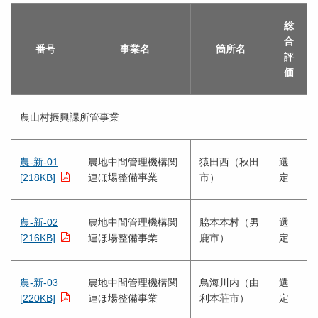
総
合
番号
事業名
箇所名
評
価
農山村振興課所管事業
農-新-01
農地中間管理機構関
猿田西（秋田
選
[218KB]
連ほ場整備事業
市）
定
農-新-02
農地中間管理機構関
脇本本村（男
選
[216KB]
連ほ場整備事業
鹿市）
定
農-新-03
農地中間管理機構関
鳥海川内（由
選
[220KB]
連ほ場整備事業
利本荘市）
定