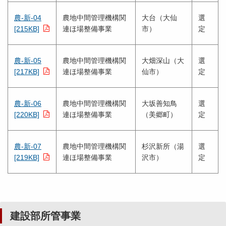
農-新-04
農地中間管理機構関
大台（大仙
選
[215KB]
連ほ場整備事業
市）
定
農-新-05
農地中間管理機構関
大畑深山（大
選
[217KB]
連ほ場整備事業
仙市）
定
農-新-06
農地中間管理機構関
大坂善知鳥
選
[220KB]
連ほ場整備事業
（美郷町）
定
農-新-07
農地中間管理機構関
杉沢新所（湯
選
[219KB]
連ほ場整備事業
沢市）
定
建設部所管事業