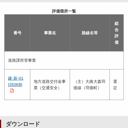
評価箇所一覧
総
合
番号
事業名
路線名等
評
価
道路課所管事業
建-新-01
地方道路交付金事
（主）大曲大森羽
選
[283KB]
業（交通安全）
後線（羽後町）
定
ダウンロード