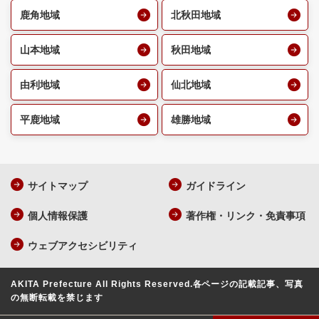
鹿角地域
北秋田地域
山本地域
秋田地域
由利地域
仙北地域
平鹿地域
雄勝地域
サイトマップ
ガイドライン
個人情報保護
著作権・リンク・免責事項
ウェブアクセシビリティ
AKITA Prefecture All Rights Reserved.
各ページの記載記事、写真
の無断転載を禁じます