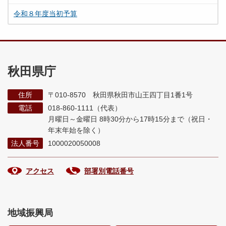
令和８年度当初予算
秋田県庁
住所
〒010-8570 秋田県秋田市山王四丁目1番1号
電話
018-860-1111（代表）
月曜日～金曜日 8時30分から17時15分まで
（祝日・
年末年始を除く）
法人番号
1000020050008
アクセス
部署別電話番号
地域振興局