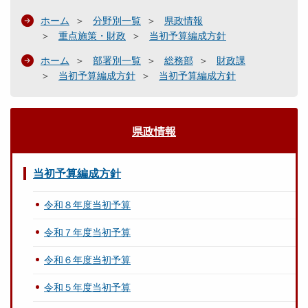
ホーム
分野別一覧
県政情報
重点施策・財政
当初予算編成方針
ホーム
部署別一覧
総務部
財政課
当初予算編成方針
当初予算編成方針
県政情報
当初予算編成方針
令和８年度当初予算
令和７年度当初予算
令和６年度当初予算
令和５年度当初予算