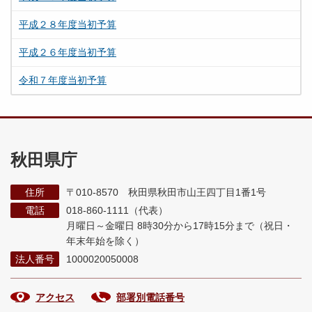
平成２８年度当初予算
平成２６年度当初予算
令和７年度当初予算
秋田県庁
住所
〒010-8570 秋田県秋田市山王四丁目1番1号
電話
018-860-1111（代表）
月曜日～金曜日 8時30分から17時15分まで
（祝日・
年末年始を除く）
法人番号
1000020050008
アクセス
部署別電話番号