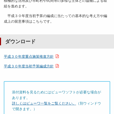
積極的な活用及び市町村や民間等の多様な主体との協働による取
組を進めます。
平成３０年度当初予算の編成に当たっての基本的な考え方や編
成上の留意事項はこちらです。
ダウンロード
平成３０年度重点施策推進方針
平成３０年度当初予算編成方針
添付資料を見るためにはビューワソフトが必要な場合が
あります。
詳しくはビューワ一覧をご覧ください。
（別ウィンドウ
で開きます。）