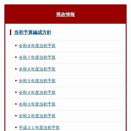
県政情報
当初予算編成方針
令和８年度当初予算
令和７年度当初予算
令和６年度当初予算
令和５年度当初予算
令和４年度当初予算
令和３年度当初予算
令和２年度当初予算
平成３１年度当初予算