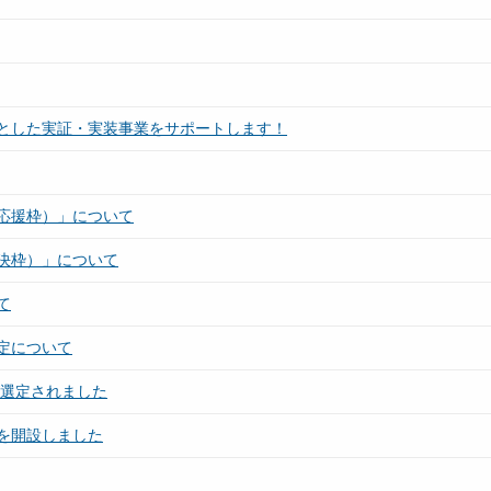
とした実証・実装事業をサポートします！
応援枠）」について
決枠）」について
て
定について
社が選定されました
を開設しました