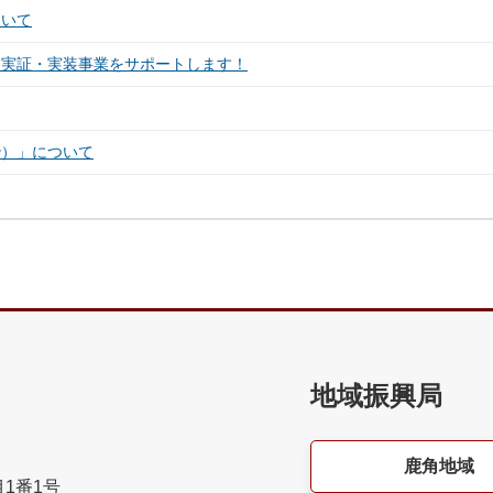
ついて
た実証・実装事業をサポートします！
枠）」について
地域振興局
鹿角地域
目1番1号