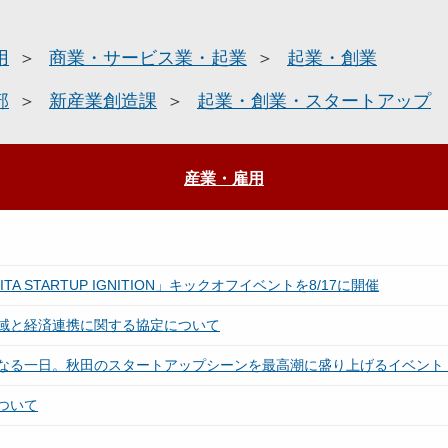
用
商業・サービス業・起業
起業・創業
部
新産業創造課
起業・創業・スタートアップ
産業・雇用
STARTUP IGNITION」キックオフイベントを8/17に開催
域と経済連携に関する協定について
一日。秋田のスタートアップシーンを最高潮に盛り上げるイベント『AKIS
ついて