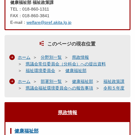
健康福祉部 福祉政策課
TEL：018-860-1311
FAX：018-860-3841
E-mail：
welfare@pref.akita.lg.jp
このページの現在位置
ホーム
分野別一覧
県政情報
県議会常任委員会（分科会）への提出資料
福祉環境委員会
健康福祉部
ホーム
部署別一覧
健康福祉部
福祉政策課
県議会福祉環境委員会への報告事項
令和５年度
県政情報
健康福祉部