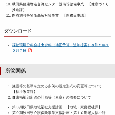
秋田県健康増進交流センター設備等整備事業 【健康づくり
推進課】
医療施設等物価高騰対策事業 【医務薬事課】
福
祉
環
ダウンロード
境
分
福祉環境分科会提出資料（補正予算・追加提案）令和５年１
科
２月７日
会
提
出
資
所管関係
料
（
追
施設等の基準を定める条例の規定形式の変更等について
加
【福祉政策課】
提
健康福祉部所管の計画等（素案）の概要について
案
第３期秋田県地域福祉支援計画 【地域・家庭福祉課】
関
第９期秋田県介護保険事業支援計画・第１０期老人福祉計
係