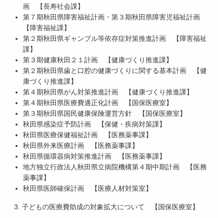
画 【長寿社会課】
）
第７期秋田県障害福祉計画・第３期秋田県障害児福祉計画
令
【障害福祉課】
和
第２期秋田県ギャンブル等依存症対策推進計画 【障害福祉
２
課】
年
第３期健康秋田２１計画 【健康づくり推進課】
３
第２期秋田県歯と口腔の健康づくりに関する基本計画 【健
月
康づくり推進課】
９
第４期秋田県がん対策推進計画 【健康づくり推進課】
日
第４期秋田県医療費適正化計画 【国保医療室】
第３期秋田県国民健康保険運営方針 【国保医療室】
[
秋田県感染症予防計画 【保健・疾病対策課】
2
秋田県医療保健福祉計画 【医務薬事課】
0
秋田県外来医療計画 【医務薬事課】
7
秋田県循環器病対策推進計画 【医務薬事課】
K
地方独立行政法人秋田県立病院機構第４期中期計画 【医務
B
薬事課】
]
秋田県医師確保計画 【医療人材対策室】
3. 子どもの医療費助成の対象拡大について 【国保医療室】