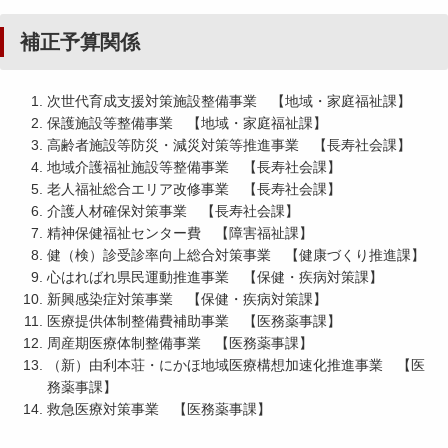
補正予算関係
次世代育成支援対策施設整備事業 【地域・家庭福祉課】
保護施設等整備事業 【地域・家庭福祉課】
高齢者施設等防災・減災対策等推進事業 【長寿社会課】
地域介護福祉施設等整備事業 【長寿社会課】
老人福祉総合エリア改修事業 【長寿社会課】
介護人材確保対策事業 【長寿社会課】
精神保健福祉センター費 【障害福祉課】
健（検）診受診率向上総合対策事業 【健康づくり推進課】
心はればれ県民運動推進事業 【保健・疾病対策課】
新興感染症対策事業 【保健・疾病対策課】
医療提供体制整備費補助事業 【医務薬事課】
周産期医療体制整備事業 【医務薬事課】
（新）由利本荘・にかほ地域医療構想加速化推進事業 【医
務薬事課】
救急医療対策事業 【医務薬事課】