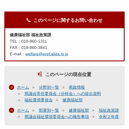
このページに関するお問い合わせ
健康福祉部 福祉政策課
TEL：018-860-1311
FAX：018-860-3841
E-mail：
welfare@pref.akita.lg.jp
このページの現在位置
ホーム
分野別一覧
県政情報
県議会常任委員会（分科会）への提出資料
福祉環境委員会
健康福祉部
ホーム
部署別一覧
健康福祉部
福祉政策課
県議会福祉環境委員会への報告事項
令和２年度