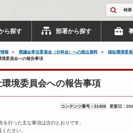
検索
から探す
部署から探す
政情報
県議会常任委員会（分科会）への提出資料
福祉環境委員
環境委員会への報告事項
祉環境委員会への報告事項
コンテンツ番号：51408
更新日：
20
報告を行った主な事項は次のとおりです。
覧ください。