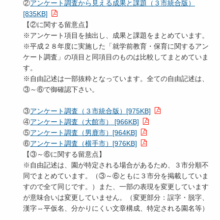
②
アンケート調査から見える成果と課題（３市統合版）
[835KB]
【②に関する留意点】
※アンケート項目を抽出し、成果と課題をまとめています。
※平成２８年度に実施した「就学前教育・保育に関するアン
ケート調査」の項目と同項目のものは比較してまとめていま
す。
※自由記述は一部抜粋となっています。全ての自由記述は、
③～⑥で御確認下さい。
③
アンケート調査（３市統合版）[975KB]
④
アンケート調査（大館市） [966KB]
⑤
アンケート調査（男鹿市）[964KB]
⑥
アンケート調査（横手市）[976KB]
【③～⑥に関する留意点】
※自由記述は、園が特定される場合があるため、３市分順不
同でまとめています。（③～⑥ともに３市分を掲載していま
すので全て同じです。）また、一部の表現を変更しています
が意味合いは変更していません。（変更部分：誤字・脱字、
漢字⇔平仮名、分かりにくい文章構成、特定される園名等）